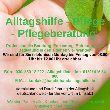
Alltagshilfe - Pflege
- Pflegeberatung
Professionelle Beratung, Entlastung, Betreuung und
Begleitung in den eigenen vier Wänden
Wir sind für Sie telefonisch Montag bis Freitag von 08.00
Uhr bis 12.00 Uhr erreichbar
Büro: 030/ 850 18 222 -
Alltagshilfetelefon: 0151/ 416 84
888
E-Mail: kontakt@handinhandalltagshilfe.de
Vermittlung und Durchführung der Alltagshilfe
deutschlandweit - für Sie vor Ort im Einsatz!
- Wir sind Partner aller Kranken- und Pflegekassen sowie
Unfallversicherungen -