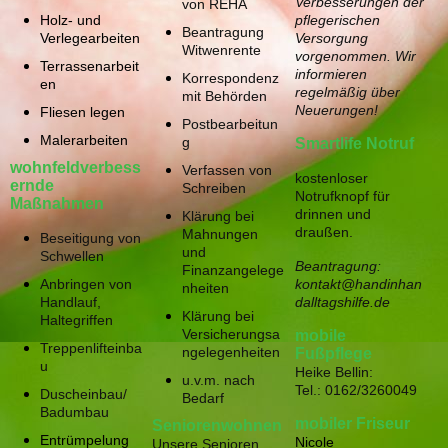
Verbesserungen der
von REHA
Holz- und
pflegerischen
Beantragung
Verlegearbeiten
Versorgung
Witwenrente
vorgenommen. Wir
Terrassenarbeit
informieren
Korrespondenz
en
regelmäßig über
mit Behörden
Neuerungen!
Fliesen legen
Postbearbeitun
Malerarbeiten
g
Smartlife Notruf
wohnfeldverbess
Verfassen von
kostenloser
ernde
Schreiben
Notrufknopf für
Maßnahmen
drinnen und
Klärung bei
draußen.
Mahnungen
Beseitigung von
und
Schwellen
Beantragung:
Finanzangelege
Anbringen von
kontakt@handinhan
nheiten
Handlauf,
dalltagshilfe.de
Klärung bei
Haltegriffen
Versicherungsa
mobile
Treppenlifteinba
ngelegenheiten
Fußpflege
u
Heike Bellin:
u.v.m. nach
Tel.: 0162/3260049
Duscheinbau/
Bedarf
Badumbau
mobiler Friseur
Seniorenwohnen
Entrümpelung
Nicole
Unsere Senioren