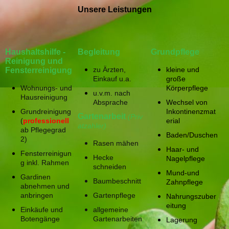
Unsere Leistungen
Haushaltshilfe -
Begleitung
Grundpflege
Reinigung und
zu Ärzten,
kleine und
Fensterreinigung
Einkauf u.a.
große
Wohnungs- und
Körperpflege
u.v.m. nach
Hausreinigung
Absprache
Wechsel von
Grundreinigung
Inkontinenzmat
Gartenarbeit
(Priv
(
professionell
erial
atzahler)
ab Pflegegrad
Baden/Duschen
2)
Rasen mähen
Haar- und
Fensterreinigun
Hecke
Nagelpflege
g inkl. Rahmen
schneiden
Mund-und
Gardinen
Baumbeschnitt
Zahnpflege
abnehmen und
anbringen
Gartenpflege
Nahrungszuber
eitung
Einkäufe und
allgemeine
Botengänge
Gartenarbeiten
Lagerung