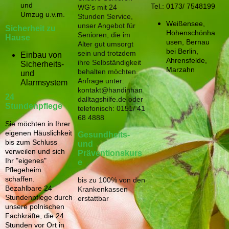
und
Tel.: 0173/ 7548199
WG's mit 24
Umzug u.v.m.
Stunden Service,
Weißensee,
unser Angebot für
Sicherheit zu
Hohenschönha
Senioren, die im
Hause
usen, Bernau
Alter gut umsorgt
bei Berlin,
sein und trotzdem
Einbau von
Ahrensfelde,
ihre Selbständigkeit
Sicherheits-
Marzahn
behalten möchten.
und
Anfrage unter:
Alarmsystem
kontakt@handinhan
24
dalltagshilfe.de oder
Stundenpflege
telefonisch: 0151/ 41
68 4888
Sie möchten in Ihrer
eigenen Häuslichkeit
Gesundheits-
bis zum Schluss
und
verweilen und sich
Präventionskurs
Ihr "eigenes"
e
Pflegeheim
schaffen.
bis zu 100% von den
Bezahlbare 24
Krankenkassen
Stundenpflege durch
erstattbar
unsere polnischen
Fachkräfte, die 24
Stunden vor Ort in