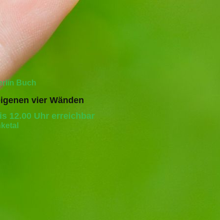
erlin Buch
 eigenen vier Wänden
is 12.00 Uhr erreichbar
nketal