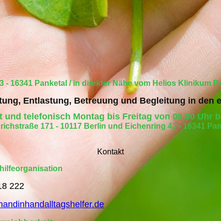
 - 16341 Panketal / in direkter Nähe vom Helios Klinikum B
tung, Entlastung, Betreuung und Begleitung in den
rt und telefonisch Montag bis Freitag von 08.00 Uhr b
richstraße 171 - 10117 Berlin und Eichenring 43 - 16341 Pa
Kontakt
hilfeorganisation
18 222
andinhandalltagshelfer.de