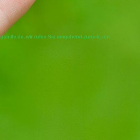
gshilfe.de, wir rufen Sie umgehend zurück, um