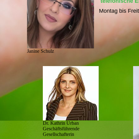
telefonische E
Montag bis Frei
Janine Schulz
Dr. Kathrin Urban
Geschäftsführende
Gesellschafterin