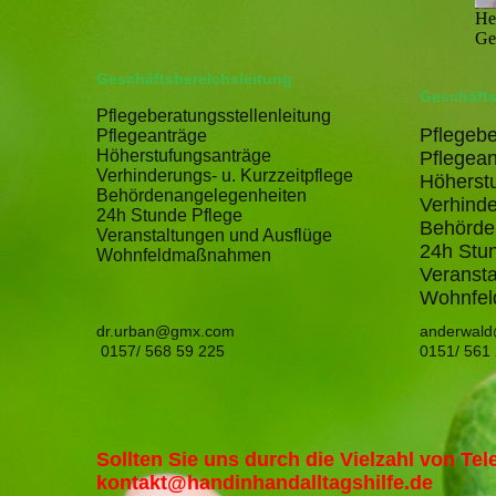
He
Ge
Geschäftsbereichsleitung
Geschäfts
Pflegeberatungsstellenleitung
Pflegebe
Pflegeanträge
Höherstufungsanträge
Pflegean
Verhinderungs- u. Kurzzeitpflege
Höherst
Behördenangelegenheiten
Verhinde
24h Stunde Pflege
Behörde
Veranstaltungen und Ausflüge
24h Stu
Wohnfeldmaßnahmen
Veransta
Wohnfe
dr.urban@gmx.com
anderwald
0157/ 568 59 225
0151/ 561
Sollten Sie uns durch die Vielzahl von Te
kontakt@handinhandalltagshilfe.de