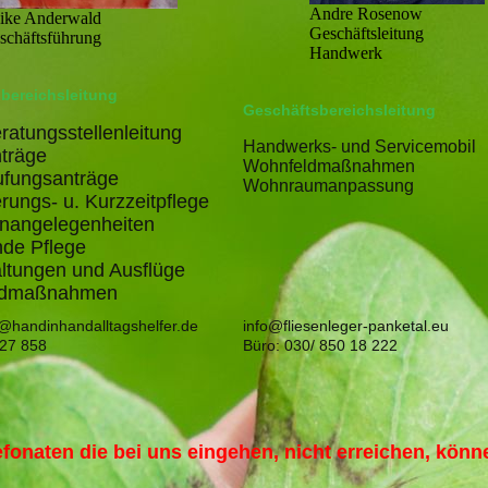
Andre Rosenow
ike Anderwald
Geschäftsleitung
schäftsführung
Handwerk
bereichsleitung
Geschäftsbereichsleitung
ratungsstellenleitung
Handwerks- und Servicemobil
träge
Wohnfeldmaßnahmen
ufungsanträge
Wohnraumanpassung
rungs- u. Kurzzeitpflege
nangelegenheiten
nde Pflege
ltungen und Ausflüge
ldmaßnahmen
@handinhandalltagshelfer.de
info@fliesenleger-panketal.eu
 27 858
Büro: 030/ 850 18 222
lefonaten die bei uns eingehen, nicht erreichen, kön