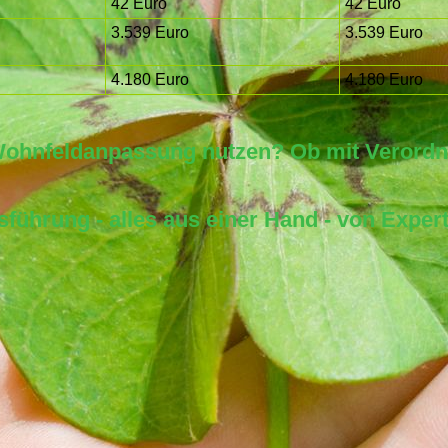
42 Euro
42 Euro
3.539 Euro
3.539 Euro
4.180 Euro
4.180 Euro
e Wohnfeldanpassung nutzen? Ob mit Verord
sführung - alles aus einer Hand - von Exper