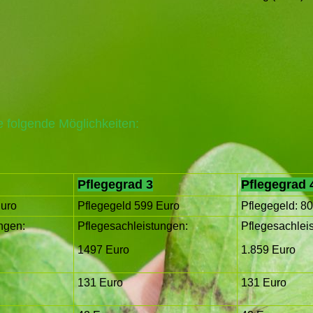
 folgende Möglichkeiten:
Pflegegrad 3
Pflegegrad 
Euro
Pflegegeld 599 Euro
Pflegegeld: 8
ngen:
Pflegesachleistungen:
Pflegesachlei
1497 Euro
1.859 Euro
131 Euro
131 Euro