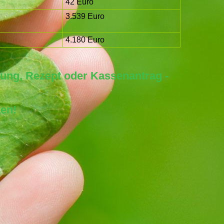
42 Euro
3.539 Euro
4.180 Euro
nung, Rezept oder Kassenantrag -
ten!