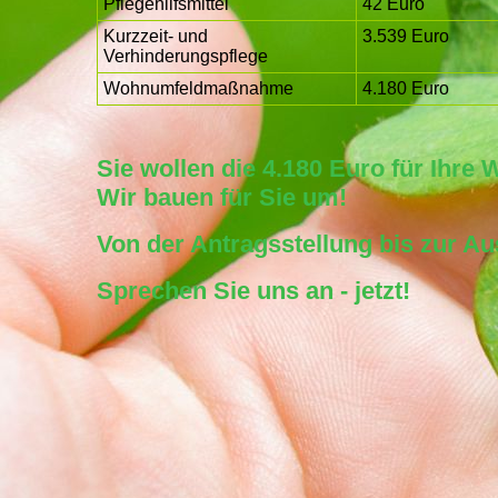
Pflegehilfsmittel
42 Euro
Kurzzeit- und
3.539 Euro
Verhinderungspflege
Wohnumfeldmaßnahme
4.180 Euro
Sie wollen die 4.180 Euro für Ihr
Wir bauen für Sie um!
Von der Antragsstellung bis zur Au
Sprechen Sie uns an - jetzt!